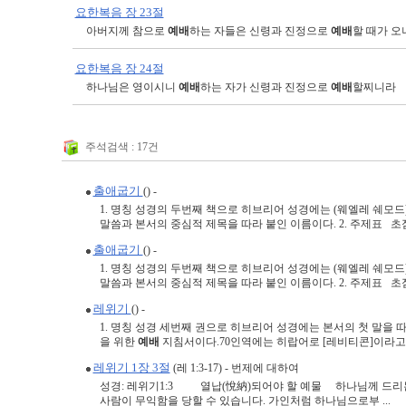
요한복음 장 23절
아버지께 참으로
예배
하는 자들은 신령과 진정으로
예배
할 때가 
요한복음 장 24절
하나님은 영이시니
예배
하는 자가 신령과 진정으로
예배
할찌니라
주석검색 : 17건
출애굽기
() -
1. 명칭 성경의 두번째 책으로 히브리어 성경에는 (웨엘레 쉐모드
말씀과 본서의 중심적 제목을 따라 붙인 이름이다. 2. 주제표 초
출애굽기
() -
1. 명칭 성경의 두번째 책으로 히브리어 성경에는 (웨엘레 쉐모드
말씀과 본서의 중심적 제목을 따라 붙인 이름이다. 2. 주제표 초
레위기
() -
1. 명칭 성경 세번째 권으로 히브리어 성경에는 본서의 첫 말을
을 위한
예배
지침서이다.70인역에는 히랍어로 [레비티콘]이라고 
레위기 1장 3절
(레 1:3-17) - 번제에 대하여
성경: 레위기1:3 열납(悅納)되어야 할 예물 하나님께 드리는
사람이 무익함을 당할 수 있습니다. 가인처럼 하나님으로부 ...