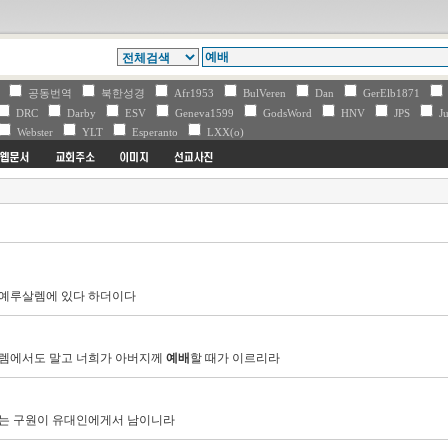
V
공동번역
북한성경
Afr1953
BulVeren
Dan
GerElb1871
DRC
Darby
ESV
Geneva1599
GodsWord
HNV
JPS
Ju
Webster
YLT
Esperanto
LXX(o)
 예루살렘에 있다 하더이다
살렘에서도 말고 너희가 아버지께
예배
할 때가 이르리라
는 구원이 유대인에게서 남이니라