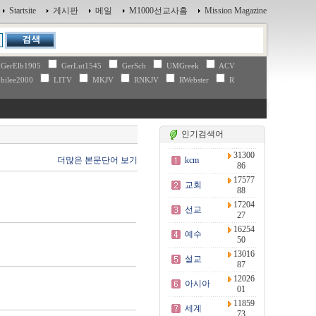
Startsite
게시판
메일
M1000선교사홈
Mission Magazine
GerElb1905
GerLut1545
GerSch
UMGreek
ACV
bilee2000
LITV
MKJV
RNKJV
RWebster
R
인기검색어
31300
더많은 본문단어 보기
kcm
86
17577
교회
88
17204
선교
27
16254
예수
50
13016
설교
87
12026
아시아
01
11859
세계
73