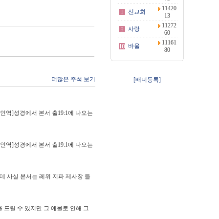
11420
선교회
13
11272
사랑
60
11161
바울
80
더많은 주석 보기
[배너등록]
인역]성경에서 본서 출19:1에 나오는
인역]성경에서 본서 출19:1에 나오는
데 사실 본서는 레위 지파 제사장 들
드릴 수 있지만 그 예물로 인해 그