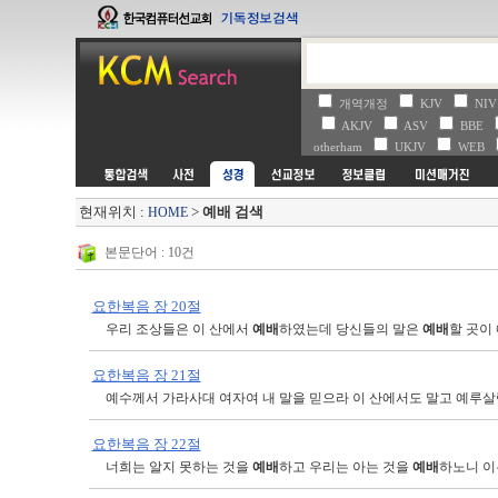
개역개정
KJV
NI
AKJV
ASV
BBE
otherham
UKJV
WEB
현재위치 :
>
예배 검색
HOME
본문단어 : 10건
요한복음 장 20절
우리 조상들은 이 산에서
예배
하였는데 당신들의 말은
예배
할 곳이
요한복음 장 21절
예수께서 가라사대 여자여 내 말을 믿으라 이 산에서도 말고 예루
요한복음 장 22절
너희는 알지 못하는 것을
예배
하고 우리는 아는 것을
예배
하노니 이