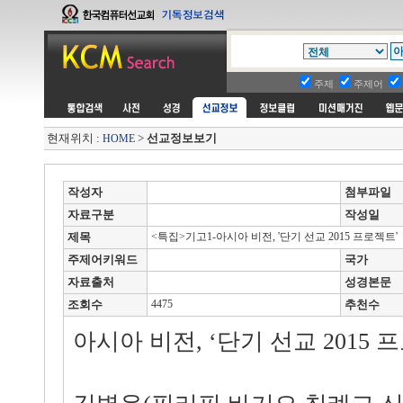
주제
주제어
현재위치 :
>
선교정보보기
HOME
작성자
첨부파일
자료구분
작성일
제목
<특집>기고1-아시아 비전, '단기 선교 2015 프로젝트'
주제어키워드
국가
자료출처
성경본문
조회수
4475
추천수
아시아 비전, ‘단기 선교 2015 