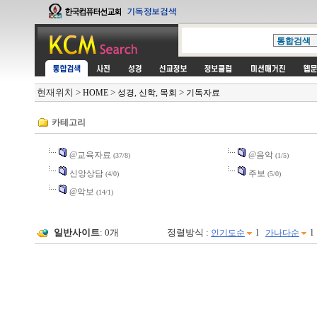
현재위치
>
>
>
HOME
성경, 신학, 목회
기독자료
카테고리
@교육자료
@음악
(37/8)
(1/5)
신앙상담
주보
(4/0)
(5/0)
@악보
(14/1)
일반사이트
: 0개
정렬방식 :
l
인기도순
가나다순