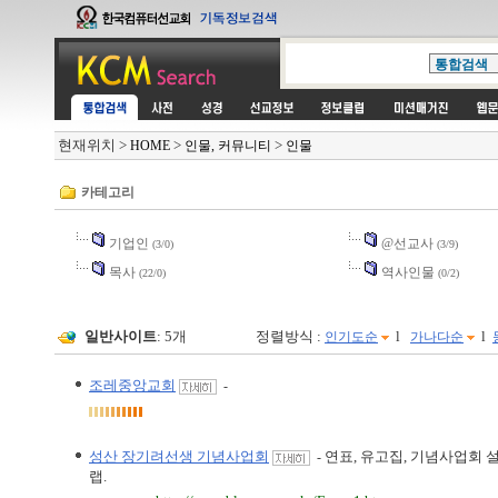
현재위치
>
>
>
HOME
인물, 커뮤니티
인물
카테고리
기업인
@선교사
(3/0)
(3/9)
목사
역사인물
(22/0)
(0/2)
일반사이트
: 5개
정렬방식 :
l
l
인기도순
가나다순
조레중앙교회
-
성산 장기려선생 기념사업회
연표, 유고집, 기념사업회 
-
랩.