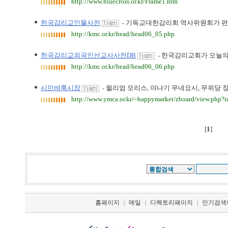
http://www.bluecross.or.kr/Frame1.htm
한국감리교인물사전
기독교대한감리회 역사위원회가 편
-
http://kmc.or.kr/head/head06_05.php
한국감리교외국인선교사사전DB
한국감리교회가 오늘의
-
http://kmc.or.kr/head/head06_06.php
시민벼룩시장
윌리엄 모리스, 야나기 무네요시, 무위당 
-
http://www.ymca.or.kr/~happymarket/zboard/view.php?
[
1
]
홈페이지
메일
디렉토리페이지
인기검색
|
|
|