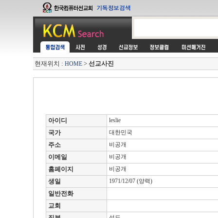
현재위치 :
>
선교사진
HOME
아이디
leslie
국가
대한민국
주소
비공개
이메일
비공개
홈페이지
비공개
생일
1971/12/07 (양력)
일반전화
교회
직분
성도