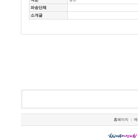
파송단체
소개글
홈페이지
메
|