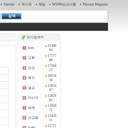
Startsite
게시판
메일
M1000선교사홈
Mission Magazine
인기검색어
31300
kcm
85
17577
교회
88
17204
선교
27
16254
예수
50
13016
설교
87
12026
아시아
01
11859
세계
72
11420
선교회
11
11272
사랑