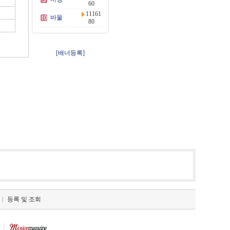
60
11161
바울
80
[배너등록]
등록 및 조회
|