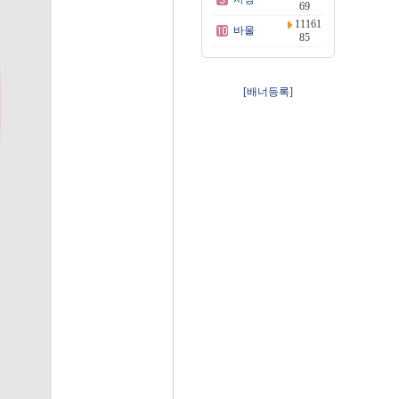
69
11161
바울
85
[배너등록]