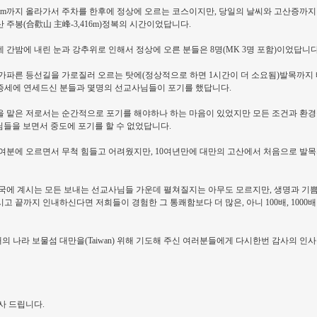
75m까지 올라가서 주차를 한후에 정상에 오르는 코스이지만, 당일의 날씨와 고산증까지
주봉(合歡山 主峰-3,416m)정복의 시간이었답니다.
 간밤에 내린 눈과 강추위로 인해서 정상에 오른 분들은 8명(MK 3명 포함)이었답니다
가파른 등선길을 가로질러 오르는 탓에(정상적으로 하면 1시간이 더 소요됨)발목까지
고산증세에 연세드신 분들과 몇명의 선교사님들이 포기를 했답니다.
 맡은 저로서는 순간적으로 포기를 해야하나 하는 마음이 있었지만 모든 조건과 환경
님들을 보면서 중도에 포기를 할 수 없었답니다.
40여분에 오르면서 무척 힘들고 어려웠지만, 10여년만에 대만의 고산에서 처음으로 발
민국에 계시는 모든 보내는 선교사님들 가운데 펼쳐질지는 아무도 모르지만, 생명과 기쁨
 끝까지 인내하신다면 저희들이 경험한 그 통쾌함보다 더 많은, 아니 100배, 1000
 나라 보물섬 대만을(Taiwan) 위해 기도해 주신 여러분들에게 다시한번 감사의 인
사 드립니다.