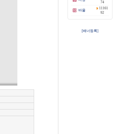
74
11161
바울
92
[배너등록]