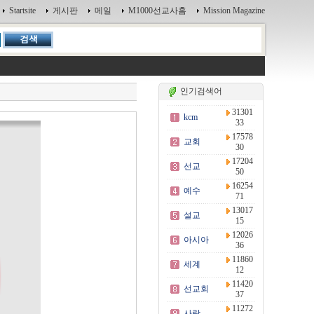
Startsite
게시판
메일
M1000선교사홈
Mission Magazine
인기검색어
31301
kcm
33
17578
교회
30
17204
선교
50
16254
예수
71
13017
설교
15
12026
아시아
36
11860
세계
12
11420
선교회
37
11272
사랑