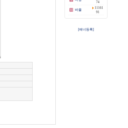
74
11161
바울
91
[배너등록]