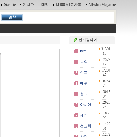
Startsite
게시판
메일
M1000선교사홈
Mission Magazine
인기검색어
31301
kcm
19
17578
교회
19
17204
선교
47
16254
예수
70
13017
설교
04
12026
아시아
26
11859
세계
99
11420
선교회
31
11272
사랑