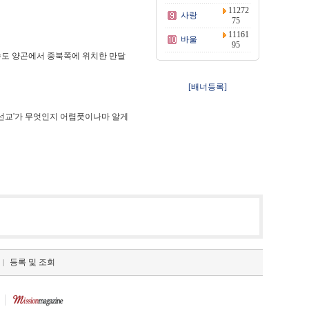
11272
사랑
75
11161
바울
95
수도 양곤에서 중북쪽에 위치한 만달
[배너등록]
'선교'가 무엇인지 어렴풋이나마 알게
등록 및 조회
|