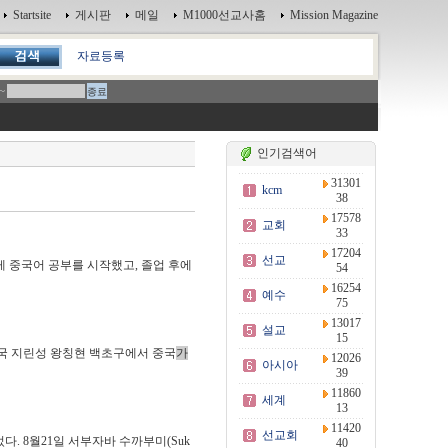
Startsite
게시판
메일
M1000선교사홈
Mission Magazine
자료등록
~
인기검색어
31301
kcm
38
17578
교회
33
17204
선교
게 중국어 공부를 시작했고, 졸업 후에
54
16254
예수
75
13017
설교
15
중국 지린성 왕칭현 백초구에서 중국
가
12026
아시아
39
11860
세계
13
11420
선교회
. 8월21일 서부자바 수까부미(Suk
40