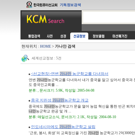
현재위치 :
>
가나안 검색
HOME
세계선교정보 : 5건
<선교현장>연변
가나안
농군학교를 다녀와서
연변
가나안
농군학교를 다녀와서 내가 중국을 알고 싶어서 중국과 친
도 중국인교회를 ...
분류: , 문서크기: 5.9K, 작성일: 2005-04-08
중국 지린성
가나안
농군학교 개교
중국에도
가나안
농군학교가 문을 열어 농업 혁신을 통한 빈곤 퇴치에 
나안
농군학교 완공 및 개 ...
분류: 매일선교소식, 문서크기: 2.1K, 작성일: 2004-08-10
인도네시아에도
가나안
농군학교 설립
‘근로, 봉사, 희생’의 교육정신을 가진
가나안
농군학교가 2억3000