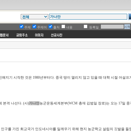
주제
주제어
출처
내용
등록일
해지기 시작한 것은 1980년부터다. 중국 땅이 열리지 않고 있을 때 대학 시절 어설프
본격 나선다. (사)
가나안
농군운동세계본부(WCM·총재 김범일 장로)는 오는 17일 
만 인구를 가진 회교국가 인도네시아를 일깨우기 위해 현지 농군학교 설립의 깃발을 들었다