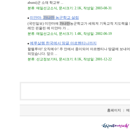
abumi)군 소재 학교부 ...
분류: 매일선교소식, 문서크기: 2.1K, 작성일: 2003-08-31
미얀마:
가나안
농군학교 설립
(국민일보) 미얀마에
가나안
농군학교가 세워져 기독교적 지도력을 통
레인 핀울린 에 미얀마 가 ...
분류: 매일선교소식, 문서크기: 1.4K, 작성일: 2002-06-19
예루살렘 한국에서 땅끝 아르헨티나까지
할렐루야! 오직예수! 주 안에서 종이되어 아르헨티나 땅끝에 보내어
되었습니다. 앞으 ...
분류: 선교정보기타, 문서크기: 8.1K, 작성일: 2001-12-22
홈페이지
메
|