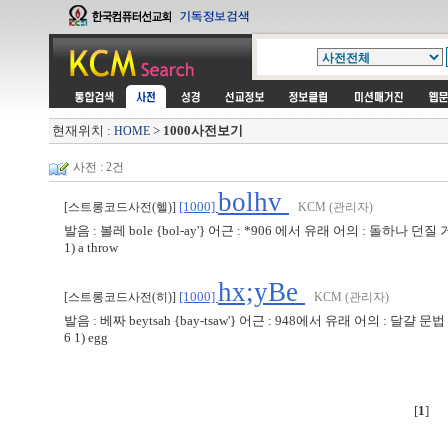
현재위치 :
>
1000사전보기
HOME
사전 : 2건
bolhv
[1000]
[스트롱코드사전(헬)]
KCM (관리자)
발음 : 볼레 bole {bol-ay'} 어근 : *906 에서 유래 어의 : 돌하나 던질 거리
1) a throw
hx;yBe
[1000]
[스트롱코드사전(히)]
KCM (관리자)
발음 : 베짜 beytsah {bay-tsaw'} 어근 : 948에서 유래 어의 : 달걀 문법 : 여성
6 1) egg
[
1
]