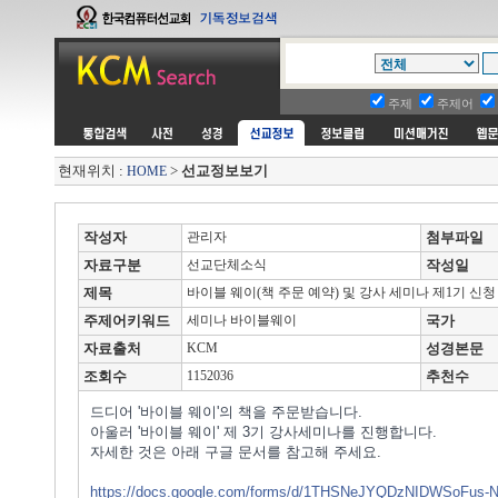
주제
주제어
현재위치 :
>
선교정보보기
HOME
작성자
관리자
첨부파일
자료구분
선교단체소식
작성일
제목
바이블 웨이(책 주문 예약) 및 강사 세미나 제1기 신청
주제어키워드
세미나 바이블웨이
국가
자료출처
KCM
성경본문
조회수
1152036
추천수
드디어 '바이블 웨이'의 책을 주문받습니다.
아울러 '바이블 웨이' 제 3기 강사세미나를 진행합니다.
자세한 것은 아래 구글 문서를 참고해 주세요.
https://docs.google.com/forms/d/1THSNeJYQDzNIDWSoFus-