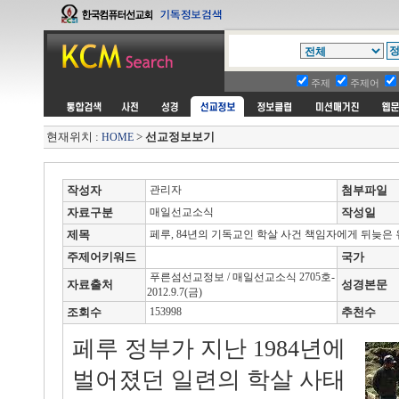
주제
주제어
현재위치 :
>
선교정보보기
HOME
작성자
관리자
첨부파일
자료구분
매일선교소식
작성일
제목
페루, 84년의 기독교인 학살 사건 책임자에게 뒤늦은 
주제어키워드
국가
푸른섬선교정보 / 매일선교소식 2705호-
자료출처
성경본문
2012.9.7(금)
조회수
153998
추천수
페루 정부가 지난 1984년에
벌어졌던 일련의 학살 사태