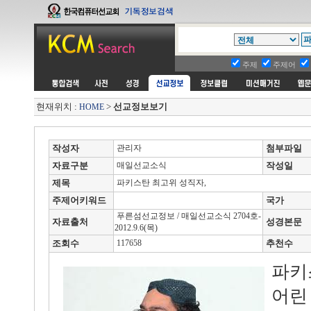
주제
주제어
현재위치 :
>
선교정보보기
HOME
작성자
관리자
첨부파일
자료구분
매일선교소식
작성일
제목
파키스탄 최고위 성직자,
주제어키워드
국가
푸른섬선교정보 / 매일선교소식 2704호-
자료출처
성경본문
2012.9.6(목)
조회수
117658
추천수
파키
어린