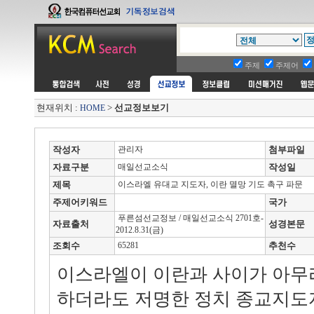
주제
주제어
현재위치 :
>
선교정보보기
HOME
작성자
관리자
첨부파일
자료구분
매일선교소식
작성일
제목
이스라엘 유대교 지도자, 이란 멸망 기도 촉구 파문
주제어키워드
국가
푸른섬선교정보 / 매일선교소식 2701호-
자료출처
성경본문
2012.8.31(금)
조회수
65281
추천수
이스라엘이 이란과 사이가 아무
하더라도 저명한 정치 종교지도