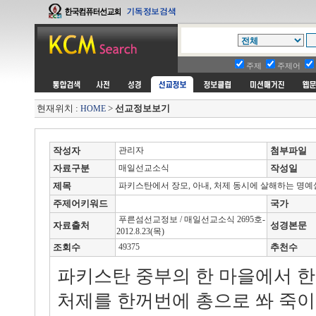
주제
주제어
현재위치 :
>
선교정보보기
HOME
작성자
관리자
첨부파일
자료구분
매일선교소식
작성일
제목
파키스탄에서 장모, 아내, 처제 동시에 살해하는 명예
주제어키워드
국가
푸른섬선교정보 / 매일선교소식 2695호-
자료출처
성경본문
2012.8.23(목)
조회수
49375
추천수
파키스탄 중부의 한 마을에서 한 
처제를 한꺼번에 총으로 쏴 죽