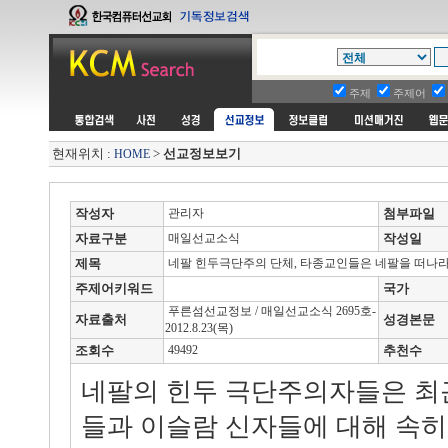
주제
주제어
현재위치 :
>
선교정보보기
HOME
작성자
관리자
첨부파일
자료구분
매일선교소식
작성일
제목
네팔 힌두극단주의 단체, 타종교인들은 네팔을 떠나
주제어키워드
국가
푸른섬선교정보 / 매일선교소식 2695호-
자료출처
성경본문
2012.8.23(목)
조회수
49492
추천수
네팔의 힌두 극단주의자들은 최
들과 이슬람 신자들에 대해 속히