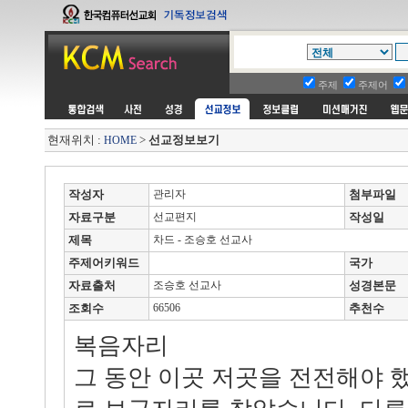
주제
주제어
현재위치 :
>
선교정보보기
HOME
작성자
관리자
첨부파일
자료구분
선교편지
작성일
제목
차드 - 조승호 선교사
주제어키워드
국가
자료출처
조승호 선교사
성경본문
조회수
66506
추천수
복음자리
그 동안 이곳 저곳을 전전해야 