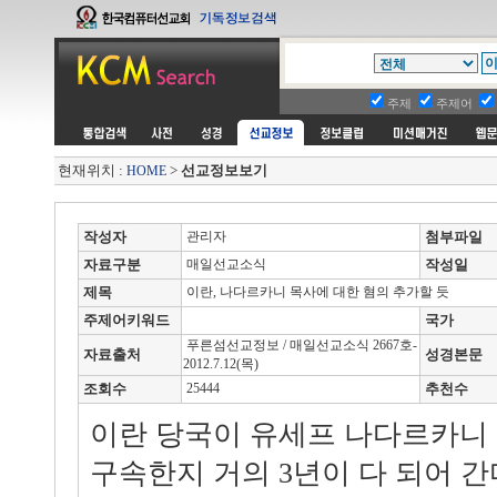
주제
주제어
현재위치 :
>
선교정보보기
HOME
작성자
관리자
첨부파일
자료구분
매일선교소식
작성일
제목
이란, 나다르카니 목사에 대한 혐의 추가할 듯
주제어키워드
국가
푸른섬선교정보 / 매일선교소식 2667호-
자료출처
성경본문
2012.7.12(목)
조회수
25444
추천수
이란 당국이 유세프 나다르카니
구속한지 거의 3년이 다 되어 간