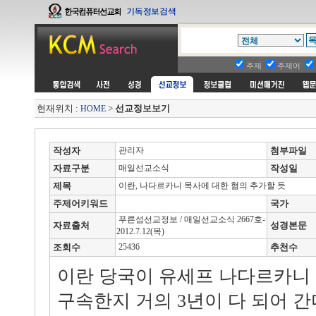
주제
주제어
현재위치 :
>
선교정보보기
HOME
작성자
관리자
첨부파일
자료구분
매일선교소식
작성일
제목
이란, 나다르카니 목사에 대한 혐의 추가할 듯
주제어키워드
국가
푸른섬선교정보 / 매일선교소식 2667호-
자료출처
성경본문
2012.7.12(목)
조회수
25436
추천수
이란 당국이 유세프 나다르카니
구속한지 거의 3년이 다 되어 간