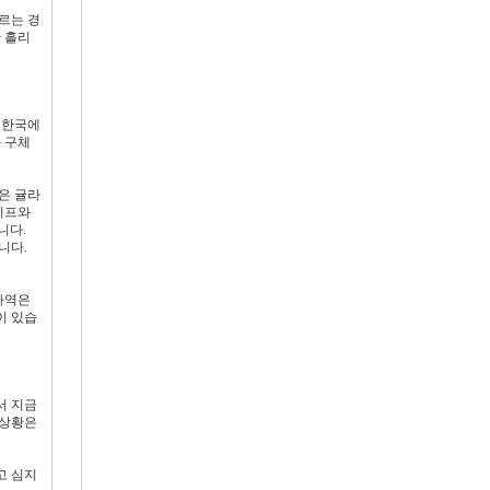
르는 경
 흘리
 한국에
 구체
은 귤라
기프와
니다.
니다.
사역은
이 있습
서 지금
 상황은
고 심지