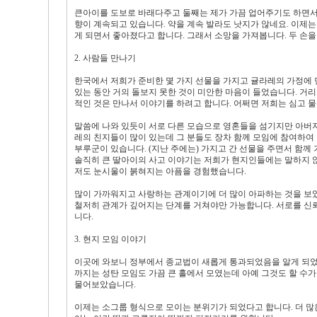
큰아이를 도보로 바래다주고 둘째는 제가 가끔 업어주기도 하면서
향이 계속되고 있습니다. 약을 계속 발라도 낫지가 않네요. 이제는
게 되면서 좋아졌다고 합니다. 그래서 소망을 가져봅니다. 두 손을
2. 사람들 만나기
한국에서 저희가 준비한 몇 가지 선물을 가지고 귤라레의 가정에 
있는 동안 거의 돌보지 못한 것이 미안한 마음이 들었습니다. 거리
적인 것은 만나서 이야기를 하려고 합니다. 어쩌면 저희는 심고 
말씀에 나와 있듯이 서로 다른 모습으로 영혼들을 섬기지만 아버
레의 친지들이 많이 있는데 그 분들도 장차 함께 모임에 참여하여
부루군이 있습니다. (지난 주에는) 가지고 간 선물을 주면서 함
솔직히 큰 딸아이의 사고 이야기는 저희가 현지인들에는 말하지 
저도 눈시울이 붉혀지는 아픔을 경험했습니다.
많이 가까워지고 사랑하는 관계이기에 더 많이 아파하는 것을 보았
철저히 관계가 깊어지는 단계를 거쳐야만 가능합니다. 서로를 신
니다.
3. 현지 모임 이야기
이곳에 와보니 정부에서 종교법이 새롭게 통과되었음을 알게 되었
까지는 성탄 모임도 가끔 큰 홀에서 모였는데 아예 그것도 할 수
물어보았습니다.
이제는 소그룹 형식으로 모이는 분위기가 되었다고 합니다. 더 많