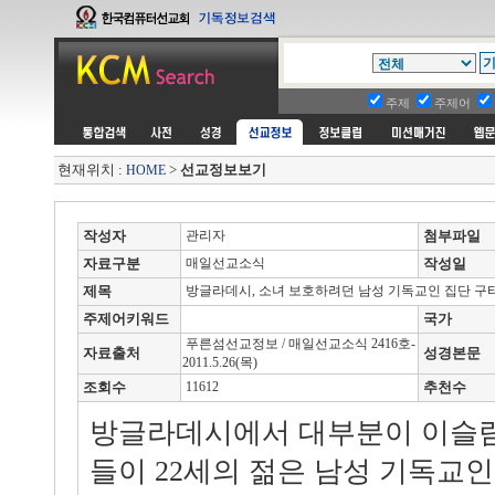
주제
주제어
현재위치 :
>
선교정보보기
HOME
작성자
관리자
첨부파일
자료구분
매일선교소식
작성일
제목
방글라데시, 소녀 보호하려던 남성 기독교인 집단 구
주제어키워드
국가
푸른섬선교정보 / 매일선교소식 2416호-
자료출처
성경본문
2011.5.26(목)
조회수
11612
추천수
방글라데시에서 대부분이 이슬람
들이 22세의 젊은 남성 기독교