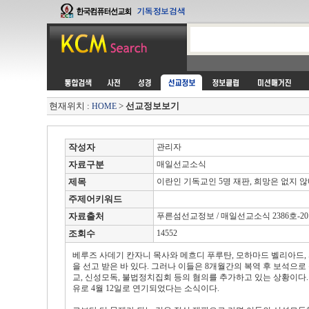
현재위치 :
>
선교정보보기
HOME
작성자
관리자
자료구분
매일선교소식
제목
이란인 기독교인 5명 재판, 희망은 없지 
주제어키워드
자료출처
푸른섬선교정보 / 매일선교소식 2386호-2011.
조회수
14552
베루즈 사데기 칸자니 목사와 메흐디 푸루탄, 모하마드 벨리아드, 
을 선고 받은 바 있다. 그러나 이들은 8개월간의 복역 후 보석으
교, 신성모독, 불법정치집회 등의 혐의를 추가하고 있는 상황이다
유로 4월 12일로 연기되었다는 소식이다.