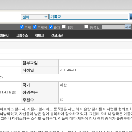
주제
주제어
출처
내용
등록일
첨부파일
작성일
2011-04-11
않다
국가
이란
4.11(월)
성경본문
추천수
35
파르비즈 칼라지, 자즐리 펠리아드 등 5명은 지난 해 이슬람 질서를 어지럽힌 혐의로 1
로 석방되었고, 자신들이 받은 형에 불복하여 항소하고 있다. 그런데 오히려 당국은 이들
. 그러나 다행스러운 소식도 들려온다. 이들에 대한 재판이 검사 측의 증거가 불충분하