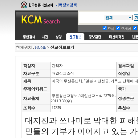
주제
주제어
현재위치 :
>
선교정보보기
HOME
작성자
관리자
첨부파일
자료구분
매일선교소식
작성일
제목
미국의 무신론단체, "일본 지진성금, 기독교 단체에 내
주제어키워드
국가
푸른섬선교정보 / 매일선교소식 2379호-
자료출처
성경본문
2011.3.30(수)
조회수
17359
추천수
대지진과 쓰나미로 막대한 피해
민들의 기부가 이어지고 있는 가