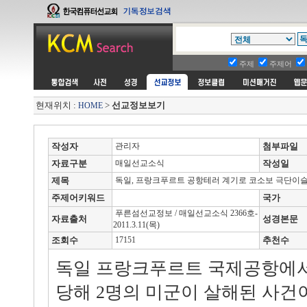
주제
주제어
현재위치 :
>
선교정보보기
HOME
작성자
관리자
첨부파일
자료구분
매일선교소식
작성일
제목
독일, 프랑크푸르트 공항테러 계기로 코소보 극단이
주제어키워드
국가
푸른섬선교정보 / 매일선교소식 2366호-
자료출처
성경본문
2011.3.11(목)
조회수
17151
추천수
독일 프랑크푸르트 국제공항에서
당해 2명의 미군이 살해된 사건이