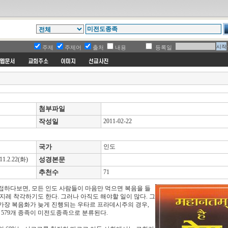
주제
주제어
출처
내용
등록일
첨부파일
작성일
2011-02-22
국가
인도
2.22(화)
성경본문
추천수
71
접하다보면, 모든 인도 사람들이 마음만 먹으면 복음을 들
 지레 착각하기도 한다. 그러나 아직도 해야할 일이 많다. 그
가장 복음화가 늦게 진행되는 우타르 프라데시주의 경우,
 579개 종족이 미전도종족으로 분류된다.