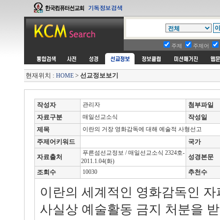
주제
주제어
현재위치 :
>
선교정보보기
HOME
작성자
관리자
첨부파일
자료구분
매일선교소식
작성일
제목
이란의 거장 영화감독에 대해 예술적 사형선고
주제어키워드
국가
푸른섬선교정보 / 매일선교소식 2324호-
자료출처
성경본문
2011.1.04(화)
조회수
10030
추천수
이란의 세계적인 영화감독인 자파
사실상 예술활동 금지 처분을 받