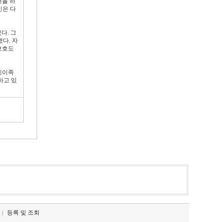
련을 하
인은 다
다. 그
다. 자
보호도
레이족
하고 있
등록 및 조회
|