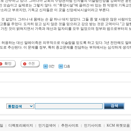
로 간주하고 있다. 그러나까 교회의 수양관처럼 신자들의 이슬람신앙을 강화하는 훈
 모습이고 실제로는 그렇지 않다. 이 “휴양시설”에 끌려간 바 있는 한 익명의 기독교
휴양소라고 부르지만, 기독교 신자들은 이 곳을 신앙세뇌시설이라고 부른다.
것 같았다. 그러나 내 몸에는 손 끝 하나 대지 않았다. 그들 중 몇 사람은 않은 사람이었
고통을 주었다. 도저히 믿고 싶지 않은 것을 믿으라고 강요 받는 것은 고역이다.”고 말했
 가진 것이 밝혀지면서 가족과 재산과 일자리를 모두 잃었으며 정부와 법으로부터의 
 허용하는 대신 말레이족은 의무적으로 이슬람을 믿도록 하고 있다. 5년 전만해도 말
 정도로 추산된다. 이 문제를 정부, 특히 종교문제를 전담하는 부처에서는 심각하게 생각
일
디렉토리페이지
인기검색어
추천사이트
인기사이트
KCM 위젯모음
|
|
|
|
|