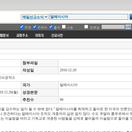
주제
주제어
출처
내용
등록일
첨부파일
작성일
2010-12-20
세뇌공작소
국가
말레이시아
12.20(월)
성경본문
추천수
66
 감수하는 일이 될 수 밖에 없다.” 말레이시아를 취재하고 돌아온 한 미국의 언론인
나 온건하다는 말레이시아 조차도 개종자의 삶은 쉽지 않다. 수도 쿠알라 룸푸르에서 
장소는 이슬람을 버리고 기독교로 개종한 사람들을 강제로 불러들여 이슬람으로 돌아올 