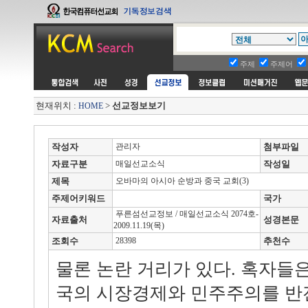
주제
주제어
현재위치 :
>
선교정보보기
HOME
작성자
관리자
첨부파일
자료구분
매일선교소식
작성일
제목
오바마의 아시아 순방과 중국 교회(3)
주제어키워드
국가
푸른섬선교정보 / 매일선교소식 2074호-
자료출처
성경본문
2009.11.19(목)
조회수
28398
추천수
물론 논란 거리가 있다. 혹자들
국의 시장경제와 민주주의를 반