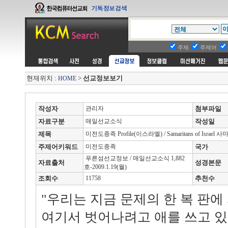
주제
주제어
현재위치 :
>
선교정보보기
HOME
작성자
관리자
첨부파일
자료구분
매일선교소식
작성일
제목
미전도종족 Profile(이스라엘) / Samaritans of Israel
주제어키워드
미전도종족
국가
푸른섬선교정보 / 매일선교소식 1,882
자료출처
성경본문
호-2009.1.19(월)
조회수
11758
추천수
"우리는 지금 문제의 한 복 판에
여기서 벗어나려고 애를 쓰고 있다