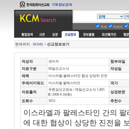
주제
주제어
현재위치 :
>
선교정보보기
HOME
작성자
관리자
첨부파일
자료구분
매일선교소식
작성일
제목
이스라엘-팔레스타인 협상 상당히 진전
주제어키워드
이스라엘 팔레스타인
국가
푸른섬선교정보 / 매일선교소식 1,805
자료출처
성경본문
호-2008.9.16(화)
조회수
5053
추천수
이스라엘과 팔레스타인 간의 팔
에 대한 협상이 상당한 진전을 