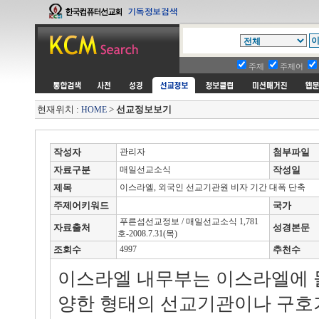
주제
주제어
현재위치 :
>
선교정보보기
HOME
작성자
관리자
첨부파일
자료구분
매일선교소식
작성일
제목
이스라엘, 외국인 선교기관원 비자 기간 대폭 단축
주제어키워드
국가
푸른섬선교정보 / 매일선교소식 1,781
자료출처
성경본문
호-2008.7.31(목)
조회수
4997
추천수
이스라엘 내무부는 이스라엘에 
양한 형태의 선교기관이나 구호