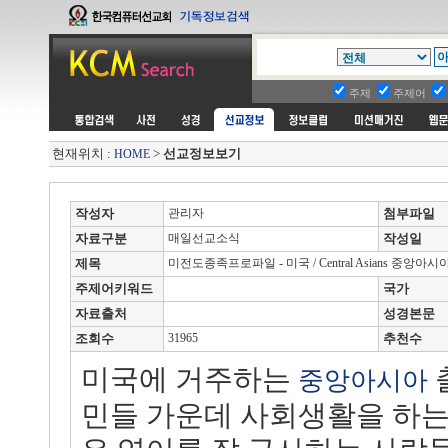
주제
주제어
현재위치 :
>
선교정보보기
HOME
작성자
관리자
첨부파일
자료구분
매일선교소식
작성일
제목
미전도종족프로파일 - 미국 / Central Asians 중앙아시
주제어키워드
국가
자료출처
성경본문
조회수
31965
추천수
미국에 거주하는
중앙
아시아
민들 가운데 사회생활을 하는