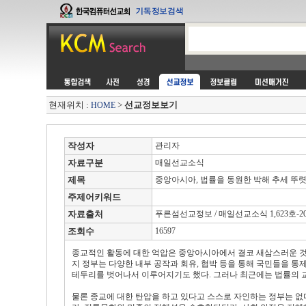
현재위치 :
>
선교정보보기
HOME
작성자
관리자
자료구분
매일선교소식
제목
중앙아시아, 법률을 동원한 박해 추세 뚜
주제어키워드
자료출처
푸른섬선교정보 / 매일선교소식 1,623호-2007
조회수
16597
종교적인 활동에 대한 억압은 중앙아시아에서 결코 새삼스러운 것
지 정부는 다양한 내부 공작과 회유, 협박 등을 통해 국민들을 통
테두리를 벗어나서 이루어지기도 했다. 그러나 최근에는 법률의 
물론 종교에 대한 탄압을 하고 있다고 스스로 자인하는 정부는 