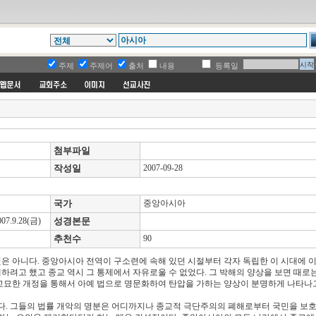
주제
주제어
출처
내용
등록일
첨부파일
작성일
2007-09-28
렷
국가
중앙아시아
.9.28(금)
성경본문
추천수
90
은 아니다. 중앙아시아 전역이 구소련에 속해 있던 시절부터 각자 독립한 이 시대에 
제하려고 했고 종교 역시 그 통제에서 자유로울 수 없었다. 그 박해의 양상을 보면 때로
교묘한 개정을 통해서 아예 법으로 명문화하여 탄압을 가하는 양상이 분명하게 나타나고
없다. 그들의 법률 개악의 명분은 어디까지나 종교적 극단주의의 폐해로부터 국민을 보