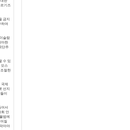
 대한
키르기즈
을 금지
주하여
 이슬람
어마한
 극단주
 수 있
 모스
 조절한
는 국제
멧 선지
자들이
들어서
사회 안
 율법에
이어질
 막아야