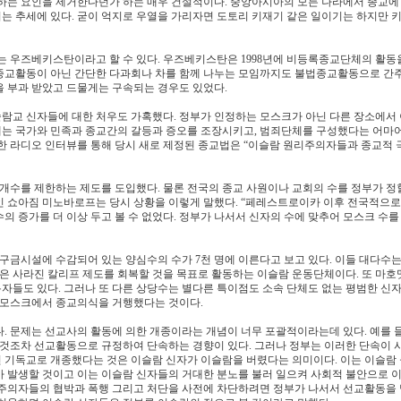
해하는 요인을 제거한다던가 하는 매우 건설적이다. 중앙아시아의 모든 나라에서 종교에
되는 추세에 있다. 굳이 억지로 우열을 가리자면 도토리 키재기 같은 일이기는 하지만 
는 우즈베키스탄이라고 할 수 있다. 우즈베키스탄은 1998년에 비등록종교단체의 활동
 종교활동이 아닌 간단한 다과회나 차를 함께 나누는 모임까지도 불법종교활동으로 간
 부과 받았고 드물게는 구속되는 경우도 있었다.
람교 신자들에 대한 처우도 가혹했다. 정부가 인정하는 모스크가 아닌 다른 장소에서
게는 국가와 민족과 종교간의 갈등과 증오를 조장시키고, 범죄단체를 구성했다는 어마
의 한 라디오 인터뷰를 통해 당시 새로 제정된 종교법은 “이슬람 원리주의자들과 종교적
개수를 제한하는 제도를 도입했다. 물론 전국의 종교 사원이나 교회의 수를 정부가 정할
인 쇼아짐 미노바로프는 당시 상황을 이렇게 말했다. “페레스트로이카 이후 전국적으로
 증가를 더 이상 두고 볼 수 없었다. 정부가 나서서 신자의 수에 맞추어 모스크 수를
 각종 구금시설에 수감되어 있는 양심수의 수가 7천 명에 이른다고 보고 있다. 이들 대다수
체는 지금은 사라진 칼리프 제도를 회복할 것을 목표로 활동하는 이슬람 운동단체이다. 또 마호
자들도 있다. 그러나 또 다른 상당수는 별다른 특이점도 소속 단체도 없는 평범한 신
은 모스크에서 종교의식을 거행했다는 것이다.
. 문제는 선교사의 활동에 의한 개종이라는 개념이 너무 포괄적이라는데 있다. 예를 
 것조차 선교활동으로 규정하여 단속하는 경향이 있다. 그러나 정부는 이러한 단속이 
 기독교로 개종했다는 것은 이슬람 신자가 이슬람을 버렸다는 의미이다. 이는 이슬람
가 발생할 것이고 이는 이슬람 신자들의 거대한 분노를 불러 일으켜 사회적 불안으로 
본주의자들의 협박과 폭행 그리고 처단을 사전에 차단하려면 정부가 나서서 선교활동을