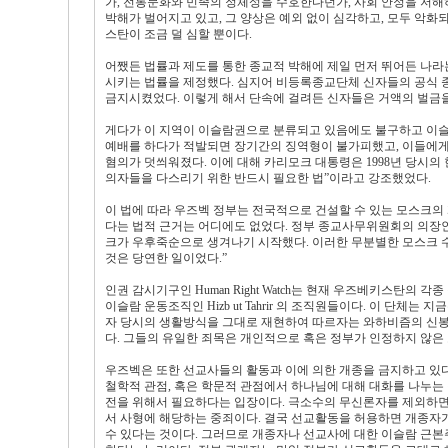
가, 전통문화와 민족의 정체성을 수호한다던가, 사회 안정을 저
박해가 벌어지고 있고, 그 양상은 예외 없이 심각하고, 모두 악화
스탄이 조금 덜 심할 뿐이다.
어쨌든 법률과 제도를 통한 종교적 박해에 제일 먼저 뛰어든 나라
시키는 법률을 제정했다. 심지어 비등록종교단체 신자들의 공식
금지시켰었다. 이렇게 해서 단속에 걸려든 신자들은 거액의 벌금을
게다가 이 지역이 이슬람권으로 분류되고 있음에도 불구하고 이슬
예배를 하다가 적발되면 장기간의 징역형이 불가피했고, 이들에
혐의가 덧씌워졌다. 이에 대해 카리모크 대통령은 1998년 당시
의자들을 다스리기 위한 반드시 필요한 법”이라고 강조했었다.
이 법에 따라 우즈벡 정부는 전국적으로 건설할 수 있는 모스크의 
다는 법적 근거는 어디에도 없었다. 정부 종교사무위원회의 의장
크가 우후죽순으로 생겨나기 시작했다. 이러한 무분별한 모스크 수의
것은 당연한 일이었다.”
인권 감시기구인 Human Right Watch는 현재 우즈베키스탄의
이슬람 운동조직인 Hizb ut Tahrir 의 조직원들이다. 이 단
자 당시의 생활방식을 그대로 재현하여 따르자는 와하비즘의 신봉
다. 그들의 유일한 죄목은 개인적으로 혹은 정부가 인정하지 않
우즈벡은 또한 선교사들의 활동과 이에 의한 개종을 금지하고 있다
철학적 관점, 혹은 학문적 관점에서 하나님에 대해 대화를 나누는
전을 위해서 필요하다는 입장이다. 극소수의 무신론자를 제외하면
서 사형에 해당하는 중죄이다. 결국 선교활동을 허용하면 개종자
수 있다는 것이다. 그러므로 개종자나 선교사에 대한 이슬람 근