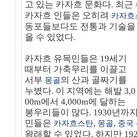
고 있는 카자흐 문화다. 최근
카자흐 인들은 오히려
카자흐
동포들보다도 전통과 기술을 
올 수 있었다.
카자흐 유목민들은 19세기
때부터 가축무리를 이끌고
서부
의 산과 골짜기를
몽골
누볐다. 이 지역에는 해발 3,0
00m에서 4,000m에 달하는
봉우리들이 많다. 1930년까
민들은
,
,
카자흐스탄
몽골
중국
왕래할 수 있었다. 하지만 19