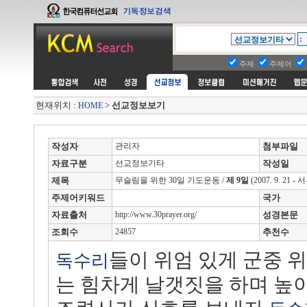
주제
주제어
현재위치 :
>
선교정보보기
HOME
작성자
관리자
첨부파일
자료구분
선교정보기타
작성일
제목
무슬림을 위한 30일 기도운동 /
제 9일
(2007. 9. 2
주제어키워드
국가
자료출처
http://www.30prayer.org/
성경본문
조회수
24857
추천수
들이 위엄 있게 군중 
독수리
는 힘차게 날갯짓을 하며 높이