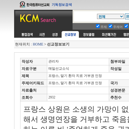
주제
주제어
현재위치 :
>
선교정보보기
HOME
작성자
관리자
첨부파일
자료구분
매일선교소식
작성일
제목
프랑스, 말기 환자 치료 거부권 인정
주제어키워드
프랑스, 말기 환자 치료 거부권 인정
국가
자료출처
성경본문
조회수
2932
추천수
프랑스 상원은 소생의 가망이 없
해서 생명연장을 거부하고 죽음