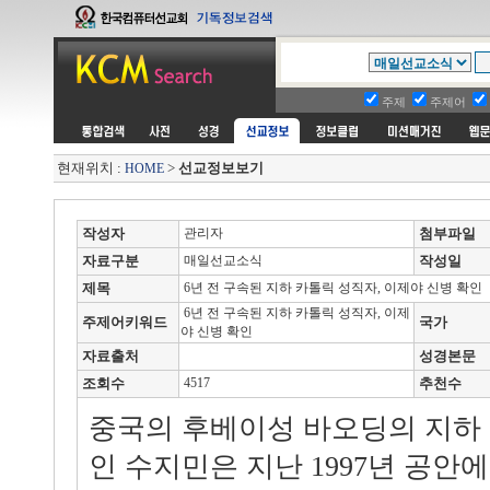
주제
주제어
현재위치 :
>
선교정보보기
HOME
작성자
관리자
첨부파일
자료구분
매일선교소식
작성일
제목
6년 전 구속된 지하 카톨릭 성직자, 이제야 신병 확인
6년 전 구속된 지하 카톨릭 성직자, 이제
주제어키워드
국가
야 신병 확인
자료출처
성경본문
조회수
4517
추천수
중국의 후베이성 바오딩의 지하
인 수지민은 지난 1997년 공안