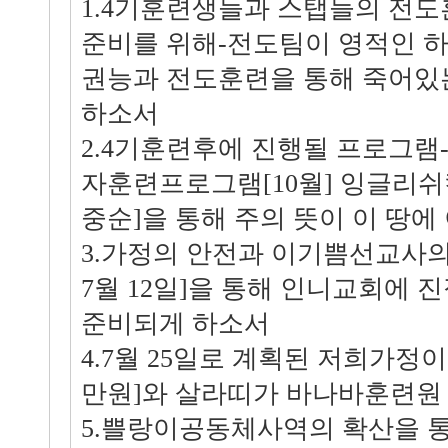
1.4기훈련생들과 스탭들의 전도훈
준비를 위해-전도팀이 영적인 
권능과 전도훈련을 통해 죽어있
하소서
2.4기훈련후에 진행될 프로그램-
자훈련프로그램[10월] 잉글리쉬캠
중순]을 통해 주의 뜻이 이 땅
3.가정의 안전과 이기쁨선교사의 
7월 12일]을 통해 인니교회에 
준비되게 하소서
4.7월 25일로 계획된 저희가정이
만원]와 살라띠가 바나바훈련원
5.쁠랑이공동체사역의 확산을 