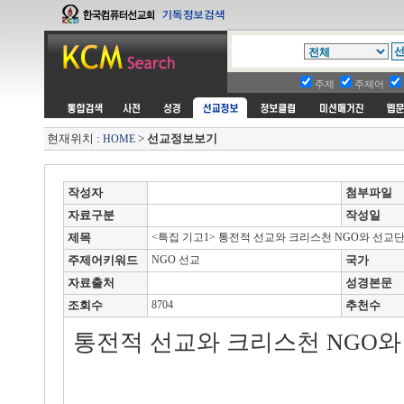
주제
주제어
현재위치 :
>
선교정보보기
HOME
작성자
첨부파일
자료구분
작성일
제목
<특집 기고1> 통전적 선교와 크리스천 NGO와 선교
주제어키워드
NGO 선교
국가
자료출처
성경본문
조회수
8704
추천수
통전적 선교와 크리스천 NGO와