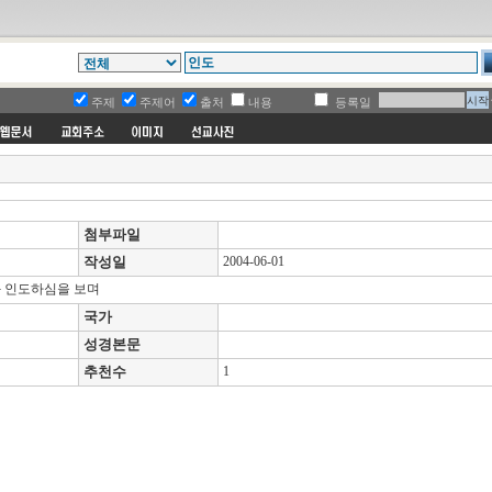
주제
주제어
출처
내용
등록일
첨부파일
작성일
2004-06-01
 인도하심을 보며
국가
성경본문
추천수
1