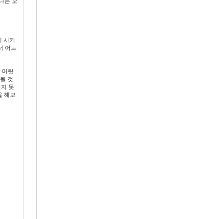
다는 오
데 시키
서 어느
.머릿
될 것
이지 못
을 해보