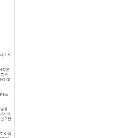
하며 기도
 아직은
고 존
감당하고
제대로
 일을
 마지막
 연구했
도 아이