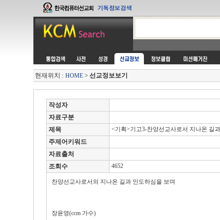
현재위치 :
>
선교정보보기
HOME
작성자
자료구분
제목
<기획>기고3-찬양선교사로서 지나온 길과
주제어키워드
자료출처
조회수
4652
찬양선교사로서의 지나온 길과 인도하심을 보며
장윤영(ccm 가수)