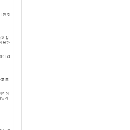
 된 것
받고 칭
이 원하
많이 감
하고 또
 생각이
나님과