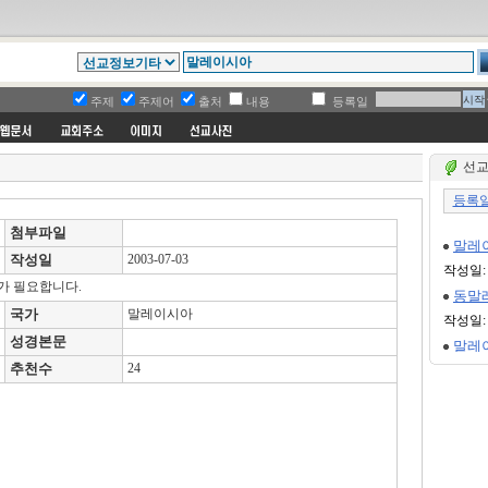
주제
주제어
출처
내용
등록일
선교
첨부파일
작성일
2003-07-03
가 필요합니다.
국가
말레이시아
성경본문
추천수
24