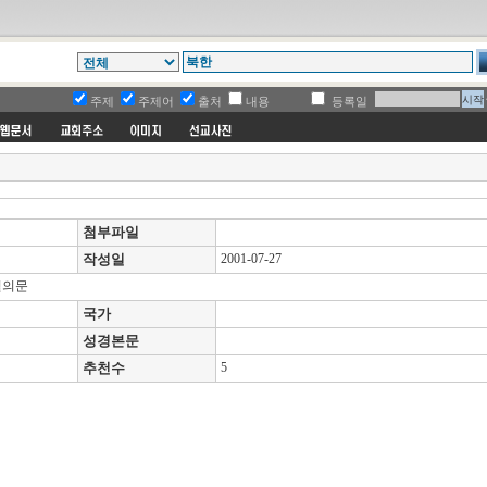
주제
주제어
출처
내용
등록일
첨부파일
작성일
2001-07-27
결의문
국가
성경본문
추천수
5