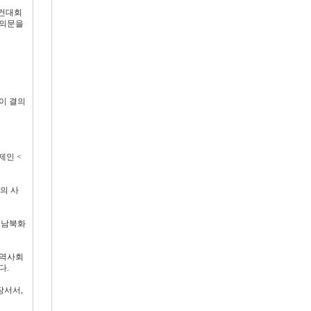
재건대회
결의문을
이 결의
제인 <
의 사
 남북화
지역사회
다.
장서서,