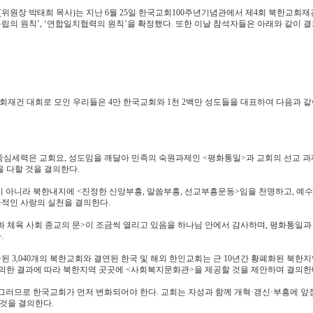
원장 박태희 목사)는 지난 6월 25일 한국교회100주년기념관에서 제4회 북한교회
독립의 원칙’, ‘연합일치협력의 원칙’을 확정했다. 또한 이날 참석자들은 아래와 같이 
한교회재건 대회로 모인 우리들은 4만 한국교회와 1천 2백만 성도들을 대표하여 다음과 같
 중심세력은 교회요, 성도임을 깨달아 민족의 숙원과제인 <평화통일>과 교회의 선교 과
 다할 것을 결의한다.
 아니라 북한내지에 <진정한 신앙부흥, 말씀부흥, 선교부흥운동>임을 천명하고, 예수
적인 사랑의 실천을 결의한다.
 문화 체육 사회 종교의 문>이 조금씩 열리고 있음을 하나님 안에서 감사하며, 평화통일과
.
 발굴된 3,040개의 북한교회와 결연된 한국 및 해외 한인교회는 근 10년간 황폐화된 북한
협의한 결과에 따라 북한지역 곳곳에 <사회복지문화관>을 제공할 것을 제안하며 결의한
 그러므로 한국교회가 먼저 변화되어야 한다. 교회는 자성과 함께 개혁·갱신·부흥에 앞
 것을 결의한다.