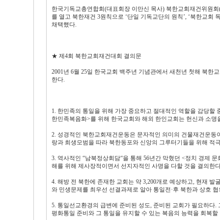
한국기독교총연합회(대표회장 이만신 목사) 북한교회재건위원회(위
를 열고 북한재건 3원칙으로 ‘단일 기독교단의 원칙’, ‘북한교회 
채택했다.
★ 제4회 북한교회재건대회 결의문
2001년 6월 25일 한국교회 백주년 기념관에서 새천년 첫해 북
한다.
1. 한민족의 통일을 위해 가장 중요하고 절대적인 역할을 감당할
한민족복음화>를 위해 한국교회와 해외 한인교회는 헌신과 소명을
2. 성경적인 북한교회재건운동은 문자적인 의미의 건물재건운동이
랑과 희생모범을 따라 북한동포와 신앙의 그루터기들을 위해 적극
3. 역사적인 “남북정상회담“을 통해 56년간 막혔던 <정치 경제
해를 위해 제사장적이면서 선지자적인 사명을 다할 것을 결의한다
4. 해방 전 북한에 존재한 교회는 약 3,200개로 예상하고, 현재
와 민생문제를 최우선 선결과제로 알아 통일전·후 북한과 상호 
5. 통일선교환경의 급변에 준비된 성도, 준비된 교회가 필요하다.
평화통일 준비와 그 통일을 유지할 수 있는 복음의 능력을 회복할