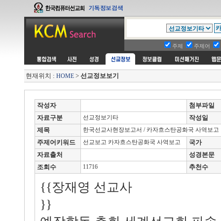
주제
주제어
현재위치 :
>
선교정보보기
HOME
작성자
첨부파일
자료구분
선교정보기타
작성일
제목
한국선교사현장보고서 / 카자흐스탄공화국 사역보고
주제어키워드
선교보고 카자흐스탄공화국 사역보고
국가
자료출처
성경본문
조회수
11716
추천수
{{장재영 선교사
}}