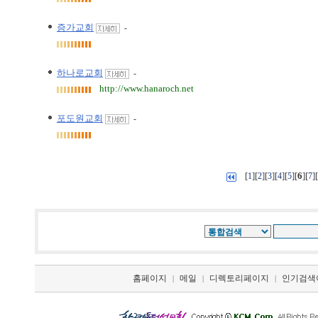
증가교회
-
하나로교회
-
http://www.hanaroch.net
포도원교회
-
[
][
][
][
][
][
6
][
][
1
2
3
4
5
7
홈페이지
메일
디렉토리페이지
인기검색
|
|
|