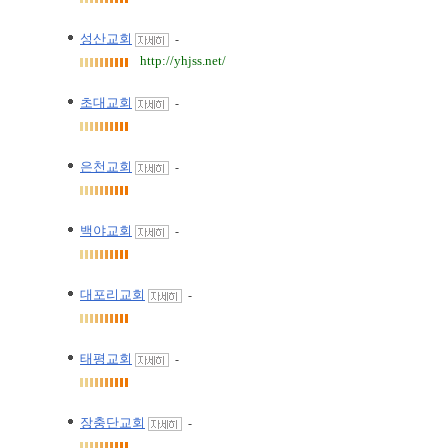
성산교회
-
http://yhjss.net/
초대교회
-
은천교회
-
백야교회
-
대포리교회
-
태평교회
-
장충단교회
-