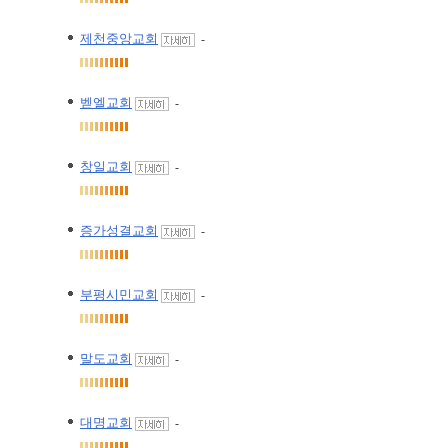
제천중앙교회
-
벧엘교회
-
창일교회
-
증가성결교회
-
부평시민교회
-
말도교회
-
대명교회
-