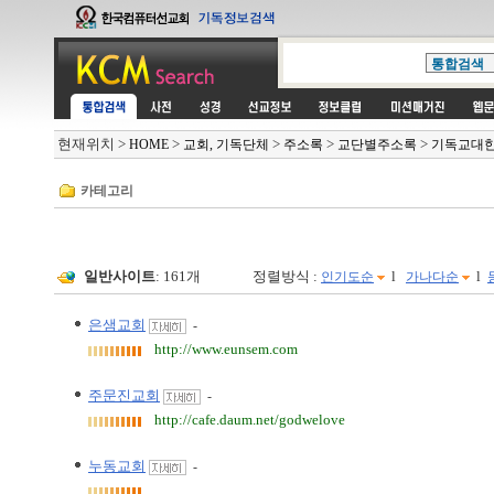
현재위치
>
>
>
>
>
HOME
교회, 기독단체
주소록
교단별주소록
기독교대
카테고리
일반사이트
: 161개
정렬방식 :
l
l
인기도순
가나다순
은샘교회
-
http://www.eunsem.com
주문진교회
-
http://cafe.daum.net/godwelove
누동교회
-