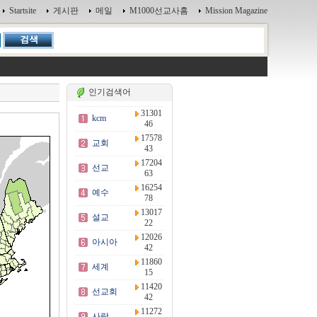
Startsite
게시판
메일
M1000선교사홈
Mission Magazine
인기검색어
31301
kcm
46
17578
교회
43
17204
선교
63
16254
예수
78
13017
설교
22
12026
아시아
42
11860
세계
15
11420
선교회
42
11272
사랑