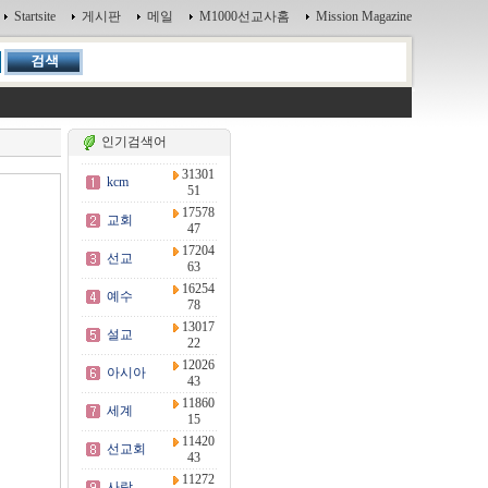
Startsite
게시판
메일
M1000선교사홈
Mission Magazine
인기검색어
31301
kcm
51
17578
교회
47
17204
선교
63
16254
예수
78
13017
설교
22
12026
아시아
43
11860
세계
15
11420
선교회
43
11272
사랑