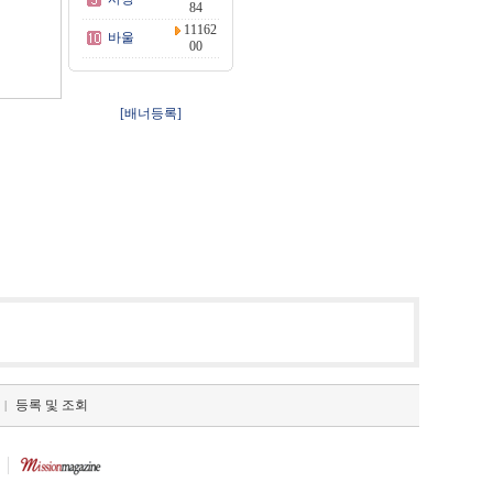
84
11162
바울
00
[배너등록]
등록 및 조회
|