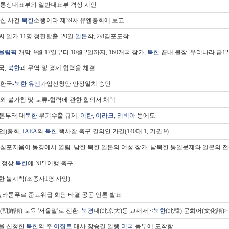
통상대표부의 일반대표부 격상 시인
웅산 사건
북한
소행이라 제39차 유엔총회에 보고
 일가 11명 청진탈출. 20일
일본
착, 2/8김포도착
올림픽
개막. 9월 17일부터 10월 2일까지, 160개국 참가,
북한
끝내 불참. 우리나라 금12, 
국,
북한
과 무역 및 경제 협력을 체결
 한국-
북한
유엔
가입신청안 만장일치 승인
와 불가침 및 교류-협력에 관한 합의서 채택
년 봄부터 대
북한
무기수출 규제.
이란
,
이라크
,
리비아
등에도.
엔)총회,
IAEA
의
북한
핵사찰 촉구 결의안 가결(140대 1, 기권 9).
 심포지움이 동경에서 열림. 남한 북한 일본의 여성 참가. 남북한 통일문제와 일본의 
정상
북한
에 NPT이행 촉구
한 불시착(조종사1명 사망)
콸라룸푸르 준고위급 회담 타결 공동 언론 발표
(朝鮮語) 교육 '서울말'로 전환.
북경
대(北京大)등 교재서 <
북한
(北韓) 문화어(文化語)>
을 신청한
북한
의 주
이집트
대사 장승길 일행
미국
동부에 도착함