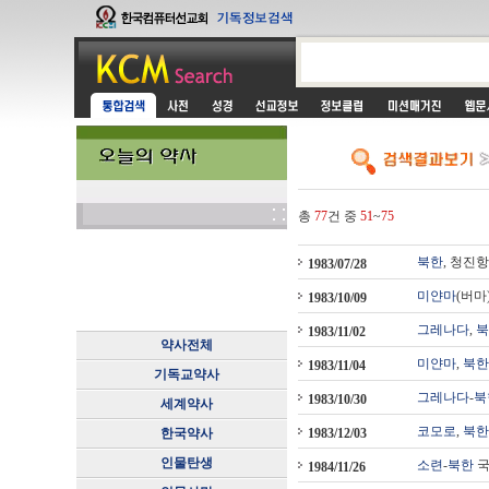
총
77
건 중
51
~
75
북한
, 청진
1983/07/28
미얀마
(버마
1983/10/09
그레나다
,
북
1983/11/02
약사전체
미얀마
,
북한
1983/11/04
기독교약사
그레나다
-
북
1983/10/30
세계약사
코모로
,
북한
한국약사
1983/12/03
인물탄생
소련
-
북한
국
1984/11/26