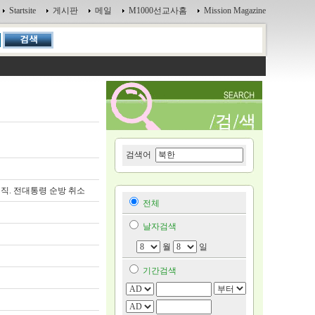
Startsite
게시판
메일
M1000선교사홈
Mission Magazine
검색어
순직. 전대통령 순방 취소
전체
날자검색
월
일
기간검색