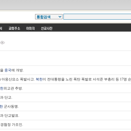
항을
중국
에 개방.
) 아웅산묘소 폭발사고.
북한
이 전대통령을 노린 폭탄 폭발로 서석준 부총리 등 17명 
한
외교관 추방.
과 단교.
한
군사동맹.
과 단교발표.
경협정 가조인.