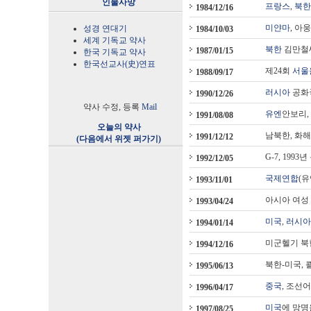
인물사망
프랑스
,
북한
1984/12/16
미얀마
, 아
성경 연대기
1984/10/03
세계 기독교 약사
북한
김만철씨
1987/01/15
한국 기독교 약사
한국선교사(史)연표
제24회
서울
1988/09/17
러시아
공화
1990/12/26
약사 수정, 등록
Mail
유엔
안보리,
1991/08/08
오늘의 약사
남북한, 화해
1991/12/12
(다음에서 위젯 퍼가기)
G-7, 1993
1992/12/05
국제연합
(유
1993/11/01
아시아 여성
1993/04/24
미국
,
러시아
1994/01/14
미군헬기 북
1994/12/16
북한-미국, 
1995/06/13
중국
, 조선어
1996/04/17
미국
에 망명
1997/08/25