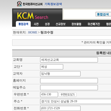
현재위치 :
>
링크수정
HOME
* 관리자의 확인을 거
등록된 내
교회명
교단
*
교역자
홈페이지
메일주소
우편번호
*
주소
*
전화번호
*