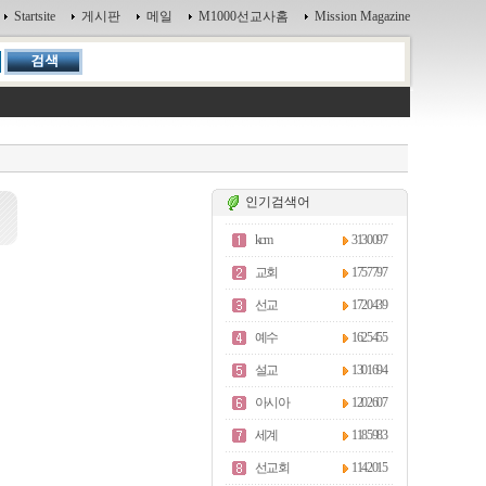
Startsite
게시판
메일
M1000선교사홈
Mission Magazine
인기검색어
kcm
3130097
교회
1757797
선교
1720439
예수
1625455
설교
1301694
아시아
1202607
세계
1185983
선교회
1142015