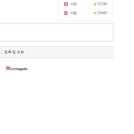
사랑
1127268
바울
1116183
등록 및 조회
|