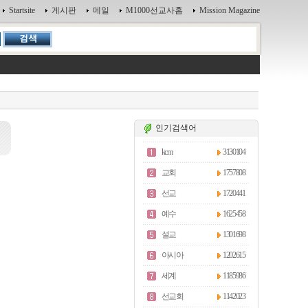
Startsite
게시판
메일
M1000선교사홈
Mission Magazine
인기검색어
kcm
3130104
교회
1757808
선교
1720441
예수
1625458
설교
1301698
아시아
1202615
세계
1185986
선교회
1142023