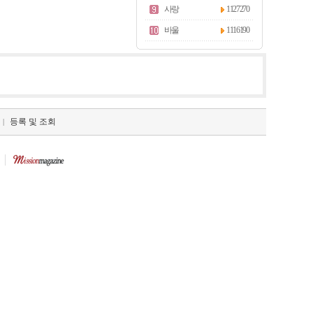
사랑
1127270
바울
1116190
등록 및 조회
|