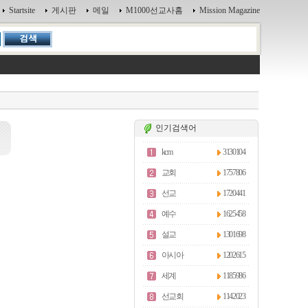
Startsite
게시판
메일
M1000선교사홈
Mission Magazine
인기검색어
kcm
3130104
교회
1757806
선교
1720441
예수
1625458
설교
1301698
아시아
1202615
세계
1185986
선교회
1142023