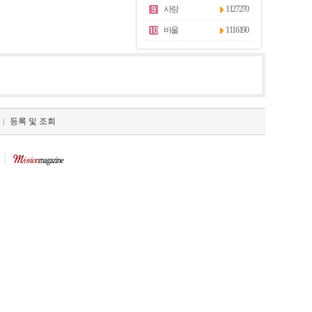
사랑
1127270
바울
1116190
등록 및 조회
|